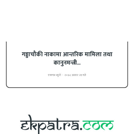
गड्डाचौकी नाकामा आन्तरिक मामिला तथा
कानुनमन्त्री...
एकपत्र ब्युरो
-
२०७८ असार २१ गते