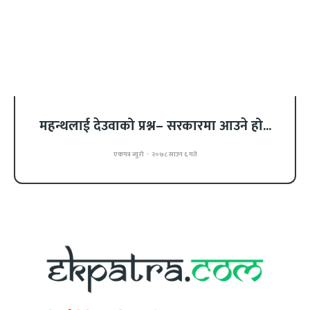
महन्थलाई देउवाको प्रश्न– सरकारमा आउने हो...
एकपत्र ब्युरो
-
२०७८ साउन ६ गते