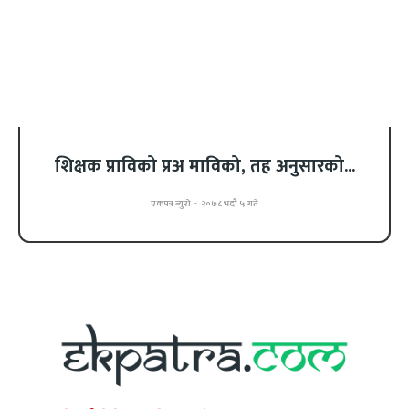
शिक्षक प्राविको प्रअ माविको, तह अनुसारको...
एकपत्र ब्युरो
-
२०७८ भदौ ५ गते