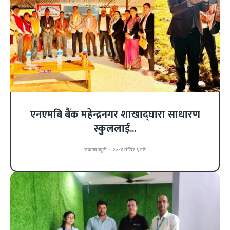
एनएमबि बैंक महेन्द्रनगर शाखाद्घारा साधारण
स्कुललाई...
एकपत्र ब्युरो
-
२०८१ मंसिर ६ गते