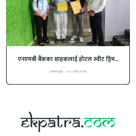
एनएमबी बैंकका ग्राहकलाई होटल स्वीट ड्रिम...
एकपत्र ब्युरो
-
२०८० भदौ २७ गते