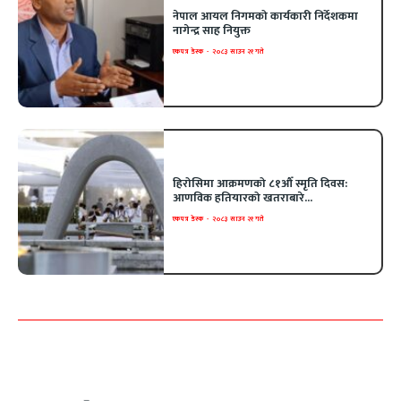
नेपाल आयल निगमको कार्यकारी निर्देशकमा
नागेन्द्र साह नियुक्त
एकपत्र डेस्क
-
२०८३ साउन २१ गते
हिरोसिमा आक्रमणको ८१औँ स्मृति दिवस:
आणविक हतियारको खतराबारे...
एकपत्र डेस्क
-
२०८३ साउन २१ गते