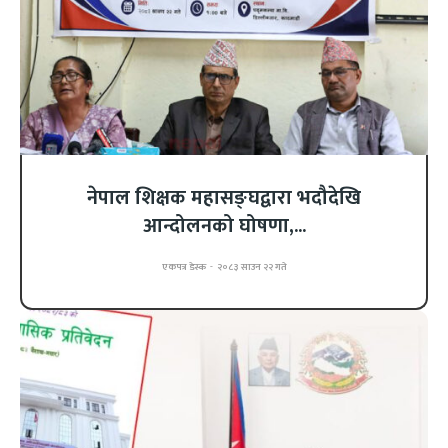
नेपाल शिक्षक महासङ्घद्वारा भदौदेखि
आन्दोलनको घोषणा,...
एकपत्र डेस्क
-
२०८३ साउन २२ गते