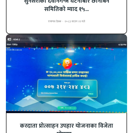
सुनसरीको देवानगन्ज घटनाबारे छानबिन
समितिको म्याद १५...
एकपत्र डेस्क
-
२०८३ साउन २२ गते
करदाता प्रोत्साहन उपहार योजनाका विजेता