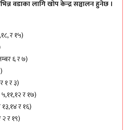
िन्न वडाका लागि खोप केन्द्र सञ्चालन हुनेछ ।
१८, र १५)
)
नम्बर ६ र ७)
९)
बर १ र ३)
बर ५,११,१२ र १७)
बर १३,१४ र १६)
र २ र १९)