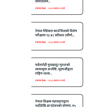
सचिवालय...
एकपत्र डेस्क
-
२०८३ साउन २२ गते
नेपाल मेडिकल काउन्सिलको विशेष
परीक्षामा ९३.४८ प्रतिशत उत्तीर्ण;...
एकपत्र डेस्क
-
२०८३ साउन २२ गते
पर्वतारोही पुरबहादुर गुरुङको
स्वयम्भूमा अन्त्येष्टि, गृहमन्त्रीद्वारा
राष्ट्रिय ध्वजा...
एकपत्र डेस्क
-
२०८३ साउन २२ गते
नेपाल शिक्षक महासङ्घद्वारा
भदौदेखि आन्दोलनको घोषणा, १५