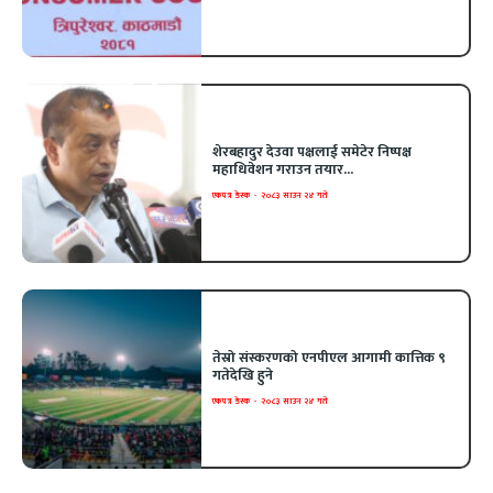
शेरबहादुर देउवा पक्षलाई समेटेर निष्पक्ष
महाधिवेशन गराउन तयार...
एकपत्र डेस्क
-
२०८३ साउन २४ गते
तेस्रो संस्करणको एनपीएल आगामी कात्तिक ९
गतेदेखि हुने
एकपत्र डेस्क
-
२०८३ साउन २४ गते