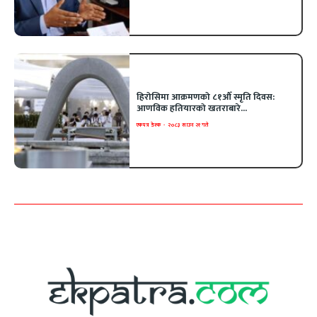
हिरोसिमा आक्रमणको ८१औँ स्मृति दिवस:
आणविक हतियारको खतराबारे...
एकपत्र डेस्क
-
२०८३ साउन २१ गते