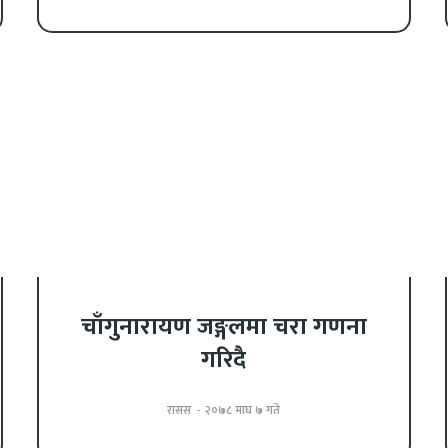
चाँगुनारायण जङ्गलमा चरा गणना
गरिदै
रासस
-
२०७८ माघ ७ गते