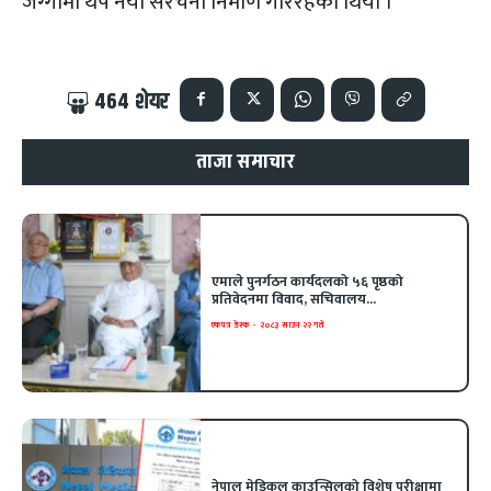
जग्गामा थप नयाँ संरचना निर्माण गरिरहेको थियो ।
464
शेयर
ताजा समाचार
एमाले पुनर्गठन कार्यदलको ५६ पृष्ठको
प्रतिवेदनमा विवाद, सचिवालय...
एकपत्र डेस्क
-
२०८३ साउन २२ गते
नेपाल मेडिकल काउन्सिलको विशेष परीक्षामा