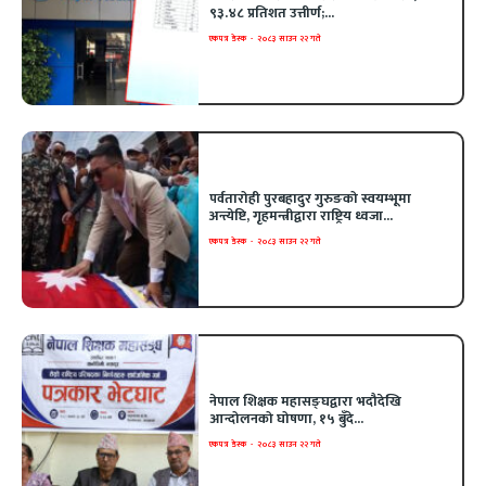
९३.४८ प्रतिशत उत्तीर्ण;...
एकपत्र डेस्क
-
२०८३ साउन २२ गते
पर्वतारोही पुरबहादुर गुरुङको स्वयम्भूमा
अन्त्येष्टि, गृहमन्त्रीद्वारा राष्ट्रिय ध्वजा...
एकपत्र डेस्क
-
२०८३ साउन २२ गते
नेपाल शिक्षक महासङ्घद्वारा भदौदेखि
आन्दोलनको घोषणा, १५ बुँदे...
एकपत्र डेस्क
-
२०८३ साउन २२ गते