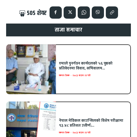
505
शेयर
ताजा समाचार
एमाले पुनर्गठन कार्यदलको ५६ पृष्ठको
प्रतिवेदनमा विवाद, सचिवालय...
एकपत्र डेस्क
-
२०८३ साउन २२ गते
नेपाल मेडिकल काउन्सिलको विशेष परीक्षामा
९३.४८ प्रतिशत उत्तीर्ण;...
एकपत्र डेस्क
-
२०८३ साउन २२ गते