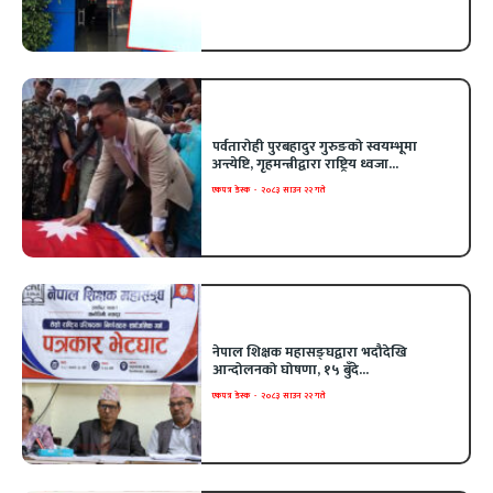
पर्वतारोही पुरबहादुर गुरुङको स्वयम्भूमा
अन्त्येष्टि, गृहमन्त्रीद्वारा राष्ट्रिय ध्वजा...
एकपत्र डेस्क
-
२०८३ साउन २२ गते
नेपाल शिक्षक महासङ्घद्वारा भदौदेखि
आन्दोलनको घोषणा, १५ बुँदे...
एकपत्र डेस्क
-
२०८३ साउन २२ गते