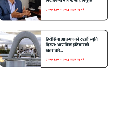
निर्देशकमा नागेन्द्र साह नियुक्त
एकपत्र डेस्क
-
२०८३ साउन २१ गते
हिरोसिमा आक्रमणको ८१औँ स्मृति
दिवस: आणविक हतियारको
खतराबारे...
एकपत्र डेस्क
-
२०८३ साउन २१ गते