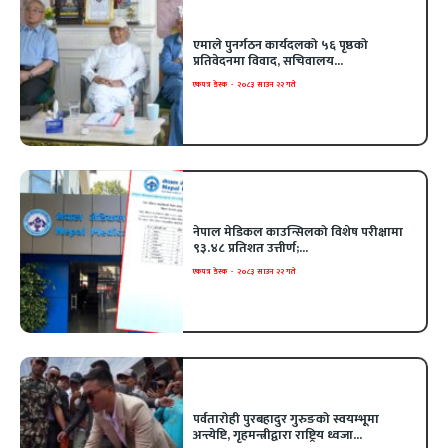
एमाले पुनर्गठन कार्यदलको ५६ पृष्ठको
प्रतिवेदनमा विवाद, सचिवालय...
एकपत्र डेस्क
-
२०८३ साउन २२ गते
नेपाल मेडिकल काउन्सिलको विशेष परीक्षामा
९३.४८ प्रतिशत उत्तीर्ण;...
एकपत्र डेस्क
-
२०८३ साउन २२ गते
पर्वतारोही पुरबहादुर गुरुङको स्वयम्भूमा
अन्त्येष्टि, गृहमन्त्रीद्वारा राष्ट्रिय ध्वजा...