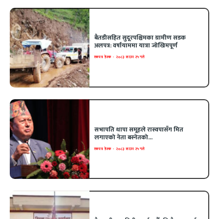
बैतडीसहित सुदूरपश्चिमका ग्रामीण सडक
अलपत्र: वर्षायाममा यात्रा जोखिमपूर्ण
एकपत्र डेस्क
-
२०८३ साउन २५ गते
सभापति थापा समूहले रास्वपासँग मित
लगाएको नेता बस्नेतको...
एकपत्र डेस्क
-
२०८३ साउन २५ गते