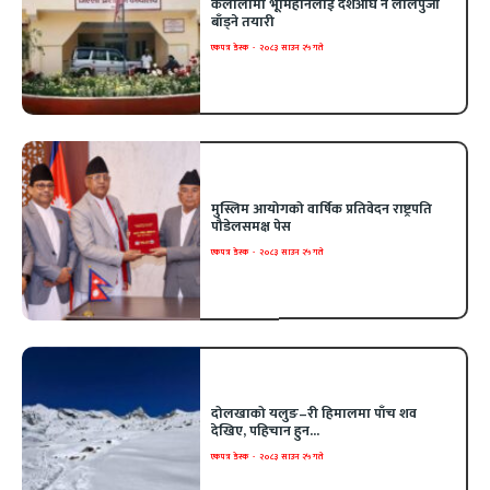
कैलालीमा भूमिहीनलाई दशैँअघि नै लालपुर्जा
बाँड्ने तयारी
एकपत्र डेस्क
-
२०८३ साउन २५ गते
मुस्लिम आयोगको वार्षिक प्रतिवेदन राष्ट्रपति
पौडेलसमक्ष पेस
एकपत्र डेस्क
-
२०८३ साउन २५ गते
दोलखाको यलुङ–री हिमालमा पाँच शव
देखिए, पहिचान हुन...
एकपत्र डेस्क
-
२०८३ साउन २५ गते