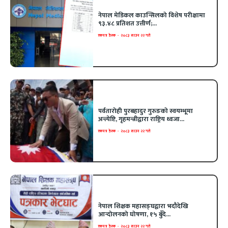
नेपाल मेडिकल काउन्सिलको विशेष परीक्षामा
९३.४८ प्रतिशत उत्तीर्ण;...
एकपत्र डेस्क
-
२०८३ साउन २२ गते
पर्वतारोही पुरबहादुर गुरुङको स्वयम्भूमा
अन्त्येष्टि, गृहमन्त्रीद्वारा राष्ट्रिय ध्वजा...
एकपत्र डेस्क
-
२०८३ साउन २२ गते
नेपाल शिक्षक महासङ्घद्वारा भदौदेखि
आन्दोलनको घोषणा, १५ बुँदे...
एकपत्र डेस्क
-
२०८३ साउन २२ गते