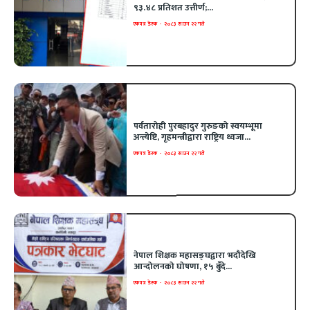
९३.४८ प्रतिशत उत्तीर्ण;...
एकपत्र डेस्क
-
२०८३ साउन २२ गते
पर्वतारोही पुरबहादुर गुरुङको स्वयम्भूमा
अन्त्येष्टि, गृहमन्त्रीद्वारा राष्ट्रिय ध्वजा...
एकपत्र डेस्क
-
२०८३ साउन २२ गते
नेपाल शिक्षक महासङ्घद्वारा भदौदेखि
आन्दोलनको घोषणा, १५ बुँदे...
एकपत्र डेस्क
-
२०८३ साउन २२ गते