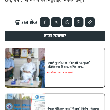
छैन,’ एमाले सचिव योगेश भट्टराईले भनेका छन् ।
254
शेयर
ताजा समाचार
एमाले पुनर्गठन कार्यदलको ५६ पृष्ठको
प्रतिवेदनमा विवाद, सचिवालय...
एकपत्र डेस्क
-
२०८३ साउन २२ गते
नेपाल मेडिकल काउन्सिलको विशेष परीक्षामा