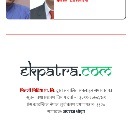
एकपत्र डेस्क
-
२०८३ साउन २४ गते
मितजी मिडिया प्रा. लि.
द्वारा संचालित अनलाइन समाचार पत्र
सूचना तथा प्रशारण विभाग दर्ता न.: ३०९९-२०७८/७९
प्रेस काउन्सिल नेपाल सूचीकरण प्रमाणपत्र न.: ३३२०
सम्पादक:
जयराज ओझा