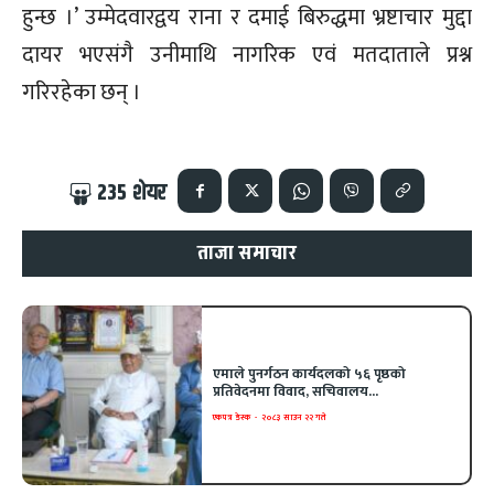
हुन्छ ।’ उम्मेदवारद्वय राना र दमाई बिरुद्धमा भ्रष्टाचार मुद्दा
दायर भएसंगै उनीमाथि नागरिक एवं मतदाताले प्रश्न
गरिरहेका छन् ।
235
शेयर
ताजा समाचार
एमाले पुनर्गठन कार्यदलको ५६ पृष्ठको
प्रतिवेदनमा विवाद, सचिवालय...
एकपत्र डेस्क
-
२०८३ साउन २२ गते