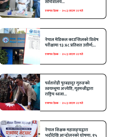
सचिवालय...
एकपत्र डेस्क
-
२०८३ साउन २२ गते
नेपाल मेडिकल काउन्सिलको विशेष
परीक्षामा ९३.४८ प्रतिशत उत्तीर्ण;...
एकपत्र डेस्क
-
२०८३ साउन २२ गते
पर्वतारोही पुरबहादुर गुरुङको
स्वयम्भूमा अन्त्येष्टि, गृहमन्त्रीद्वारा
राष्ट्रिय ध्वजा...
एकपत्र डेस्क
-
२०८३ साउन २२ गते
नेपाल शिक्षक महासङ्घद्वारा
भदौदेखि आन्दोलनको घोषणा, १५