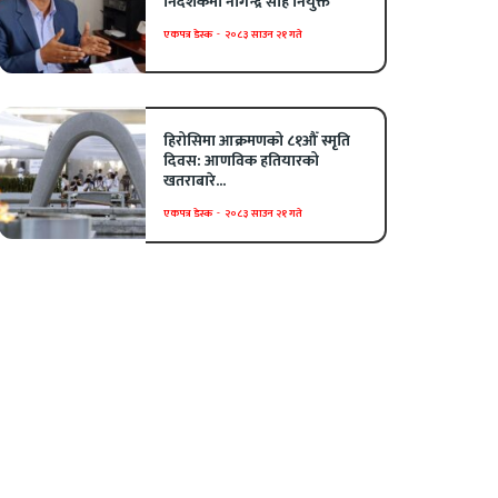
निर्देशकमा नागेन्द्र साह नियुक्त
एकपत्र डेस्क
-
२०८३ साउन २१ गते
हिरोसिमा आक्रमणको ८१औँ स्मृति
दिवस: आणविक हतियारको
खतराबारे...
एकपत्र डेस्क
-
२०८३ साउन २१ गते