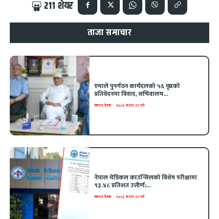
211
शेयर
ताजा समाचार
एमाले पुनर्गठन कार्यदलको ५६ पृष्ठको
प्रतिवेदनमा विवाद, सचिवालय...
एकपत्र डेस्क
-
२०८३ साउन २२ गते
नेपाल मेडिकल काउन्सिलको विशेष परीक्षामा
९३.४८ प्रतिशत उत्तीर्ण;...
एकपत्र डेस्क
-
२०८३ साउन २२ गते