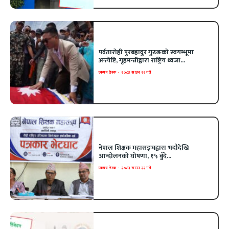
पर्वतारोही पुरबहादुर गुरुङको स्वयम्भूमा
अन्त्येष्टि, गृहमन्त्रीद्वारा राष्ट्रिय ध्वजा...
एकपत्र डेस्क
-
२०८३ साउन २२ गते
नेपाल शिक्षक महासङ्घद्वारा भदौदेखि
आन्दोलनको घोषणा, १५ बुँदे...
एकपत्र डेस्क
-
२०८३ साउन २२ गते