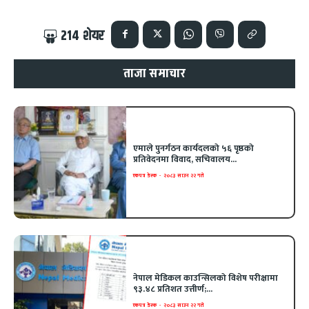
214
शेयर
ताजा समाचार
एमाले पुनर्गठन कार्यदलको ५६ पृष्ठको
प्रतिवेदनमा विवाद, सचिवालय...
एकपत्र डेस्क
-
२०८३ साउन २२ गते
नेपाल मेडिकल काउन्सिलको विशेष परीक्षामा
९३.४८ प्रतिशत उत्तीर्ण;...
एकपत्र डेस्क
-
२०८३ साउन २२ गते