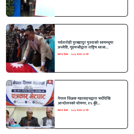
पर्वतारोही पुरबहादुर गुरुङको स्वयम्भूमा
अन्त्येष्टि, गृहमन्त्रीद्वारा राष्ट्रिय ध्वजा...
एकपत्र डेस्क
-
२०८३ साउन २२ गते
नेपाल शिक्षक महासङ्घद्वारा भदौदेखि
आन्दोलनको घोषणा, १५ बुँदे...
एकपत्र डेस्क
-
२०८३ साउन २२ गते