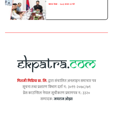
एकपत्र डेस्क
-
२०८३ साउन २२ गते
मितजी मिडिया प्रा. लि.
द्वारा संचालित अनलाइन समाचार पत्र
सूचना तथा प्रशारण विभाग दर्ता न.: ३०९९-२०७८/७९
प्रेस काउन्सिल नेपाल सूचीकरण प्रमाणपत्र न.: ३३२०
सम्पादक:
जयराज ओझा