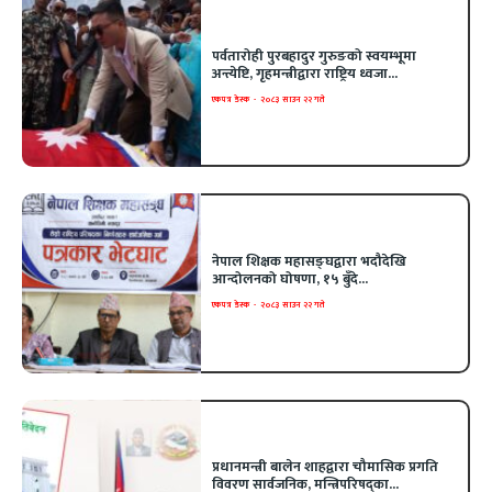
पर्वतारोही पुरबहादुर गुरुङको स्वयम्भूमा
अन्त्येष्टि, गृहमन्त्रीद्वारा राष्ट्रिय ध्वजा...
एकपत्र डेस्क
-
२०८३ साउन २२ गते
नेपाल शिक्षक महासङ्घद्वारा भदौदेखि
आन्दोलनको घोषणा, १५ बुँदे...
एकपत्र डेस्क
-
२०८३ साउन २२ गते
प्रधानमन्त्री बालेन शाहद्वारा चौमासिक प्रगति
विवरण सार्वजनिक, मन्त्रिपरिषद्का...