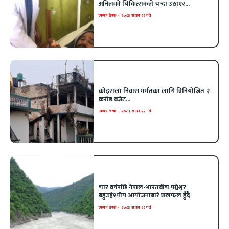
अनिलको चिकित्सकले चन्दा उठाएर...
एकपत्र डेस्क
-
२०८३ साउन २२ गते
कोइराला निवास मर्मतका लागि विनियोजित २
करोड बजेट...
एकपत्र डेस्क
-
२०८३ साउन २२ गते
चार वर्षपछि नेपाल-भारतबीच पञ्चेश्वर
बहुउद्देश्यीय आयोजनाबारे छलफल हुँदै
एकपत्र डेस्क
-
२०८३ साउन २२ गते