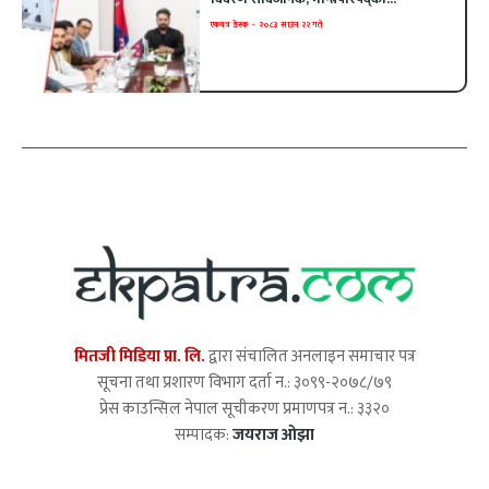
एकपत्र डेस्क
-
२०८३ साउन २२ गते
मितजी मिडिया प्रा. लि.
द्वारा संचालित अनलाइन समाचार पत्र
सूचना तथा प्रशारण विभाग दर्ता न.: ३०९९-२०७८/७९
प्रेस काउन्सिल नेपाल सूचीकरण प्रमाणपत्र न.: ३३२०
सम्पादक:
जयराज ओझा