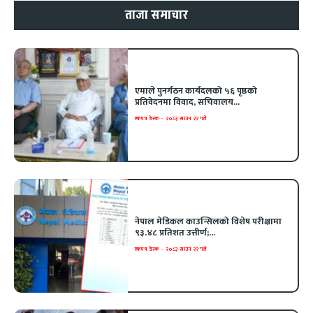
ताजा समाचार
एमाले पुनर्गठन कार्यदलको ५६ पृष्ठको
प्रतिवेदनमा विवाद, सचिवालय...
एकपत्र डेस्क
-
२०८३ साउन २२ गते
नेपाल मेडिकल काउन्सिलको विशेष परीक्षामा
९३.४८ प्रतिशत उत्तीर्ण;...
एकपत्र डेस्क
-
२०८३ साउन २२ गते