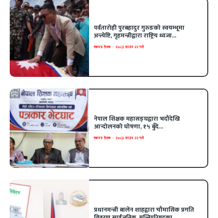
पर्वतारोही पुरबहादुर गुरुङको स्वयम्भूमा
अन्त्येष्टि, गृहमन्त्रीद्वारा राष्ट्रिय ध्वजा...
एकपत्र डेस्क
-
२०८३ साउन २२ गते
नेपाल शिक्षक महासङ्घद्वारा भदौदेखि
आन्दोलनको घोषणा, १५ बुँदे...
एकपत्र डेस्क
-
२०८३ साउन २२ गते
प्रधानमन्त्री बालेन शाहद्वारा चौमासिक प्रगति
विवरण सार्वजनिक, मन्त्रिपरिषद्का...