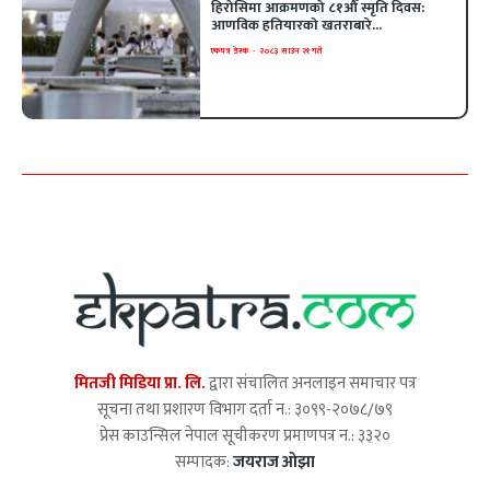
हिरोसिमा आक्रमणको ८१औँ स्मृति दिवस:
आणविक हतियारको खतराबारे...
एकपत्र डेस्क
-
२०८३ साउन २१ गते
मितजी मिडिया प्रा. लि.
द्वारा संचालित अनलाइन समाचार पत्र
सूचना तथा प्रशारण विभाग दर्ता न.: ३०९९-२०७८/७९
प्रेस काउन्सिल नेपाल सूचीकरण प्रमाणपत्र न.: ३३२०
सम्पादक:
जयराज ओझा