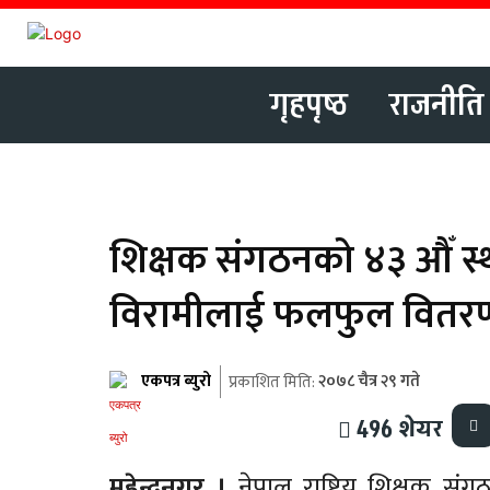
गृहपृष्ठ
राजनीति
शिक्षक संगठनको ४३ औँ 
विरामीलाई फलफुल वितर
एकपत्र ब्युरो
२०७८ चैत्र २९ गते
प्रकाशित मिति:
496
शेयर
महेन्द्रनगर ।
नेपाल राष्ट्रिय शिक्षक स