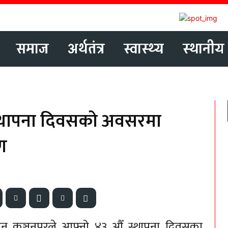
समाज
अर्थतंत्र
स्वास्थ्य
स्थानीय
स्थापना दिवसको अवसरमा
ण
ंगठन कञ्चनपुरले आफ्नो ४३ औँ स्थापना दिवसका