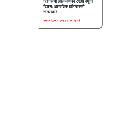
हिरोसिमा आक्रमणको ८१औँ स्मृति
दिवस: आणविक हतियारको
खतराबारे...
एकपत्र डेस्क
-
२०८३ साउन २१ गते