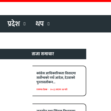
प्रदेश
थप
ताजा समाचार
कांग्रेस आधिकारिकता विवादमा
सर्वोच्चको नयाँ आदेश, देउवाको
पुनरावलोकन...
एकपत्र डेस्क
-
२०८३ साउन २१ गते