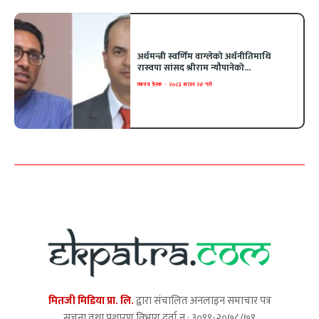
अर्थमन्त्री स्वर्णिम वाग्लेको अर्थनीतिमाथि
रास्वपा सांसद श्रीराम न्यौपानेको...
एकपत्र डेस्क
-
२०८३ साउन २४ गते
मितजी मिडिया प्रा. लि.
द्वारा संचालित अनलाइन समाचार पत्र
सूचना तथा प्रशारण विभाग दर्ता न.: ३०९९-२०७८/७९