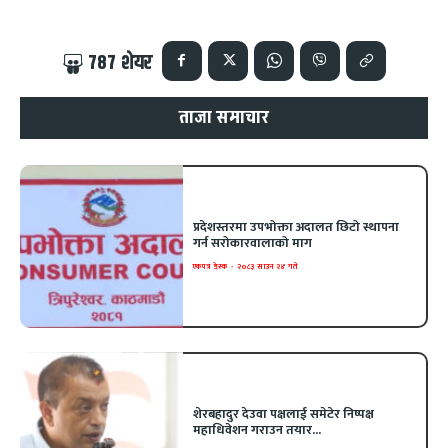
787
शेयर
ताजा समाचार
प्रदेशस्तरमा उपभोक्ता अदालत छिटो स्थापना
गर्न सरोकारवालाको माग
एकपत्र डेस्क
-
२०८३ साउन २४ गते
शेरबहादुर देउवा पक्षलाई समेटेर निष्पक्ष
महाधिवेशन गराउन तयार...