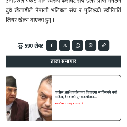
उनीहरुले पकेट मनि स्वरुप करीब८ सय डलर प्राप्त गर्नेछन
दुवै खेलाडीले नेपाली भलिबल संघ र पुलिश्को स्वीकिर्ति
लियर खेल्न गाएका हुन् ।
590
शेयर
ताजा समाचार
कांग्रेस आधिकारिकता विवादमा सर्वोच्चको नयाँ
आदेश, देउवाको पुनरावलोकन...
एकपत्र डेस्क
-
२०८३ साउन २१ गते