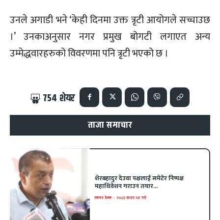
उनले अगाडी भने ‘केही दिनमा उक्त त्रृटी आयोगले सच्चाउछ
।’ उनकाअनुसार नगर प्रमुख बोगटी लगाएत अन्य
उम्मेद्धवारहरुको विवरणमा पनि त्रृटी भएको छ ।
754
शेयर
ताजा समाचार
शेरबहादुर देउवा पक्षलाई समेटेर निष्पक्ष
महाधिवेशन गराउन तयार...
एकपत्र डेस्क
-
२०८३ साउन २४ गते