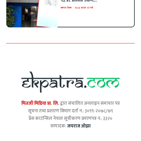
९३.४८ प्रतिशत उत्तीर्ण;...
एकपत्र डेस्क
-
२०८३ साउन २२ गते
मितजी मिडिया प्रा. लि.
द्वारा संचालित अनलाइन समाचार पत्र
सूचना तथा प्रशारण विभाग दर्ता न.: ३०९९-२०७८/७९
प्रेस काउन्सिल नेपाल सूचीकरण प्रमाणपत्र न.: ३३२०
सम्पादक:
जयराज ओझा