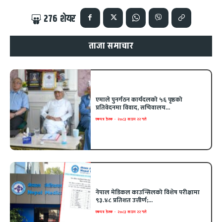
276
शेयर
ताजा समाचार
एमाले पुनर्गठन कार्यदलको ५६ पृष्ठको
प्रतिवेदनमा विवाद, सचिवालय...
एकपत्र डेस्क
-
२०८३ साउन २२ गते
नेपाल मेडिकल काउन्सिलको विशेष परीक्षामा
९३.४८ प्रतिशत उत्तीर्ण;...
एकपत्र डेस्क
-
२०८३ साउन २२ गते