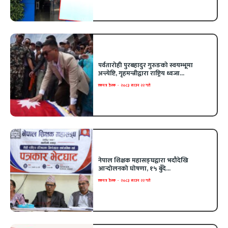
पर्वतारोही पुरबहादुर गुरुङको स्वयम्भूमा
अन्त्येष्टि, गृहमन्त्रीद्वारा राष्ट्रिय ध्वजा...
एकपत्र डेस्क
-
२०८३ साउन २२ गते
नेपाल शिक्षक महासङ्घद्वारा भदौदेखि
आन्दोलनको घोषणा, १५ बुँदे...
एकपत्र डेस्क
-
२०८३ साउन २२ गते