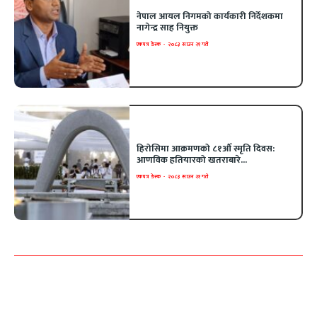
नेपाल आयल निगमको कार्यकारी निर्देशकमा
नागेन्द्र साह नियुक्त
एकपत्र डेस्क
-
२०८३ साउन २१ गते
हिरोसिमा आक्रमणको ८१औँ स्मृति दिवस:
आणविक हतियारको खतराबारे...
एकपत्र डेस्क
-
२०८३ साउन २१ गते