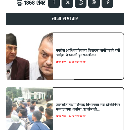
1868
शेयर
ताजा समाचार
कांग्रेस आधिकारिकता विवादमा सर्वोच्चको नयाँ
आदेश, देउवाको पुनरावलोकन...
एकपत्र डेस्क
-
२०८३ साउन २१ गते
जलस्रोत तथा सिँचाइ विभागका सव-इन्जिनियर
मन्त्रालयमा धर्नामा, ऊर्जामन्त्री...
एकपत्र डेस्क
-
२०८३ साउन २१ गते