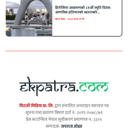
हिरोसिमा आक्रमणको ८१औँ स्मृति दिवस:
आणविक हतियारको खतराबारे...
एकपत्र डेस्क
-
२०८३ साउन २१ गते
मितजी मिडिया प्रा. लि.
द्वारा संचालित अनलाइन समाचार पत्र
सूचना तथा प्रशारण विभाग दर्ता न.: ३०९९-२०७८/७९
प्रेस काउन्सिल नेपाल सूचीकरण प्रमाणपत्र न.: ३३२०
सम्पादक:
जयराज ओझा