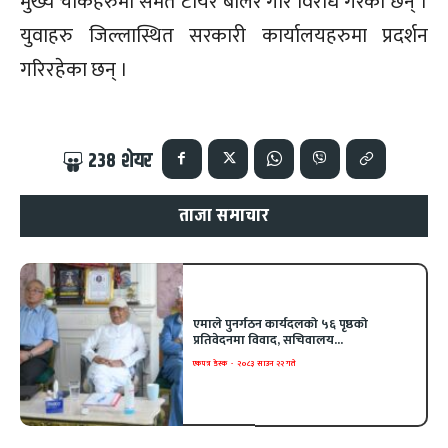
मुख्य चोकहरुमा समेत टायर बालेर गरि विरोध गरेका छन् ।
युवाहरु जिल्लास्थित सरकारी कार्यालयहरुमा प्रदर्शन
गरिरहेका छन् ।
238
शेयर
ताजा समाचार
एमाले पुनर्गठन कार्यदलको ५६ पृष्ठको
प्रतिवेदनमा विवाद, सचिवालय...
एकपत्र डेस्क
-
२०८३ साउन २२ गते