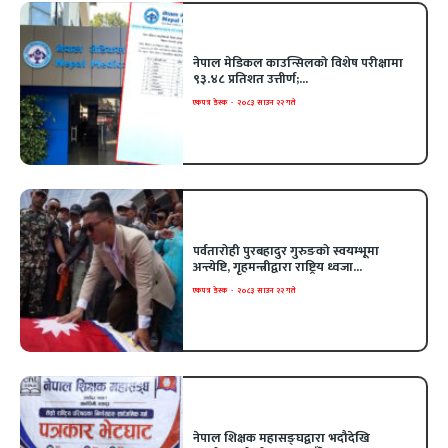
नेपाल मेडिकल काउन्सिलको विशेष परीक्षामा
९३.४८ प्रतिशत उत्तीर्ण;...
एकपत्र डेस्क
-
२०८३ साउन २२ गते
पर्वतारोही पुरबहादुर गुरुङको स्वयम्भूमा
अन्त्येष्टि, गृहमन्त्रीद्वारा राष्ट्रिय ध्वजा...
एकपत्र डेस्क
-
२०८३ साउन २२ गते
नेपाल शिक्षक महासङ्घद्वारा भदौदेखि