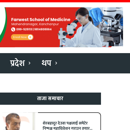
प्रदेश
थप
ताजा समाचार
शेरबहादुर देउवा पक्षलाई समेटेर
निष्पक्ष महाधिवेशन गराउन तयार...