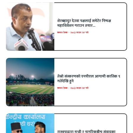
शेरबहादुर देउवा पक्षलाई समेटेर निष्पक्ष
महाधिवेशन गराउन तयार...
एकपत्र डेस्क
-
२०८३ साउन २४ गते
तेस्रो संस्करणको एनपीएल आगामी कात्तिक ९
गतेदेखि हुने
एकपत्र डेस्क
-
२०८३ साउन २४ गते
रास्वपाद्वारा मन्त्री र नागरिकबीच संवादका