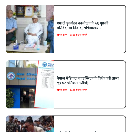
एमाले पुनर्गठन कार्यदलको ५६ पृष्ठको
प्रतिवेदनमा विवाद, सचिवालय...
एकपत्र डेस्क
-
२०८३ साउन २२ गते
नेपाल मेडिकल काउन्सिलको विशेष परीक्षामा
९३.४८ प्रतिशत उत्तीर्ण;...
एकपत्र डेस्क
-
२०८३ साउन २२ गते