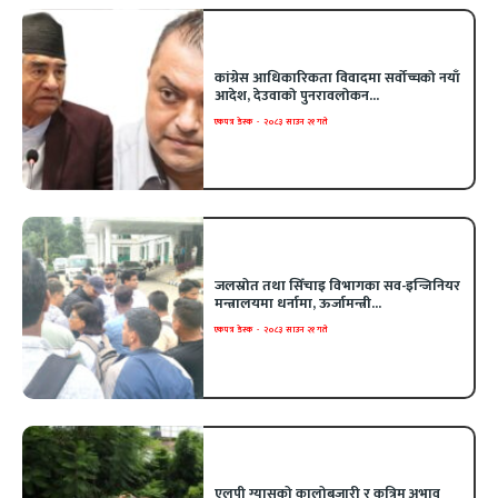
कांग्रेस आधिकारिकता विवादमा सर्वोच्चको नयाँ
आदेश, देउवाको पुनरावलोकन...
एकपत्र डेस्क
-
२०८३ साउन २१ गते
जलस्रोत तथा सिँचाइ विभागका सव-इन्जिनियर
मन्त्रालयमा धर्नामा, ऊर्जामन्त्री...
एकपत्र डेस्क
-
२०८३ साउन २१ गते
एलपी ग्यासको कालोबजारी र कृत्रिम अभाव