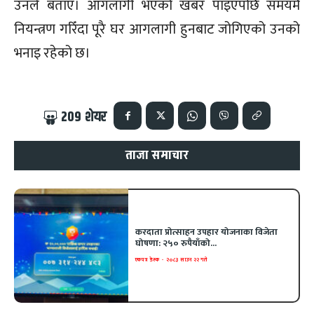
उनले बताए। आगलागी भएको खबर पाइएपछि समयमै
नियन्त्रण गरिँदा पूरै घर आगलागी हुनबाट जोगिएको उनको
भनाइ रहेको छ।
209
शेयर
ताजा समाचार
करदाता प्रोत्साहन उपहार योजनाका विजेता
घोषणा: २५० रुपैयाँको...
एकपत्र डेस्क
-
२०८३ साउन २२ गते