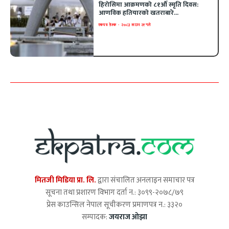
हिरोसिमा आक्रमणको ८१औँ स्मृति दिवस:
आणविक हतियारको खतराबारे...
एकपत्र डेस्क
-
२०८३ साउन २१ गते
मितजी मिडिया प्रा. लि.
द्वारा संचालित अनलाइन समाचार पत्र
सूचना तथा प्रशारण विभाग दर्ता न.: ३०९९-२०७८/७९
प्रेस काउन्सिल नेपाल सूचीकरण प्रमाणपत्र न.: ३३२०
सम्पादक:
जयराज ओझा