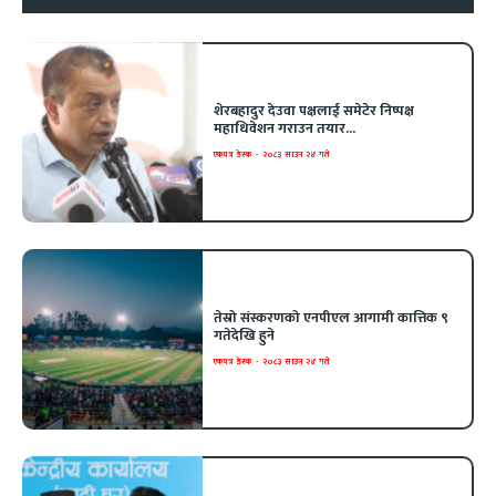
शेरबहादुर देउवा पक्षलाई समेटेर निष्पक्ष
महाधिवेशन गराउन तयार...
एकपत्र डेस्क
-
२०८३ साउन २४ गते
तेस्रो संस्करणको एनपीएल आगामी कात्तिक ९
गतेदेखि हुने
एकपत्र डेस्क
-
२०८३ साउन २४ गते